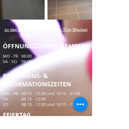
zu den Abos
zu den 10er Blöcken
ÖFFNUNGSZEITEN MEMBERS
MO - FR
06:00 - 22:00
​SA - SO
08:00 - 20:00
REZEPTIONS- &
INFORMATIONSZEITEN
MO - FR
08:15 - 12:00 und 16:15 - 21:00
​SA
08:15 - 12:00
SO
​08:15 - 12:00 und 16:15 - 19:00
FEIERTAG
geöffnet für Mitglieder von 08:00 - 20:00