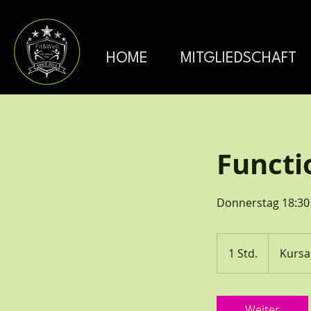
HOME
MITGLIEDSCHAFT
Functi
Donnerstag 18:30 
Kursabo,
10er
1 Std.
1
Kursa
Block
S
t
d
Weiter