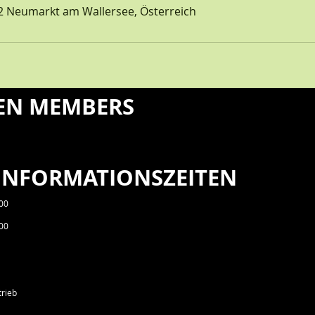
02 Neumarkt am Wallersee, Österreich
EN MEMBERS
 INFORMATIONSZEITEN
:00
FIT 
:00
trieb