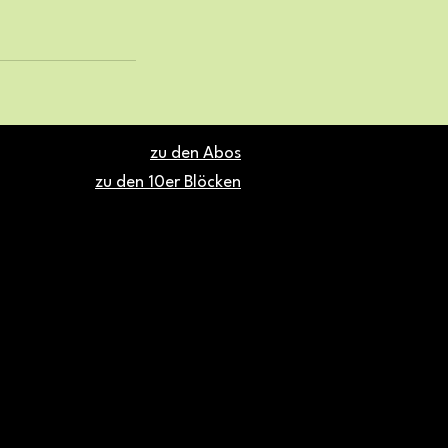
zu den Abos
zu den 10er Blöcken
& WELL FITNESS
Wiener Straße 4
5202 Neumarkt am Wallersee
+43 650 66 21 663
office@fituwell.at