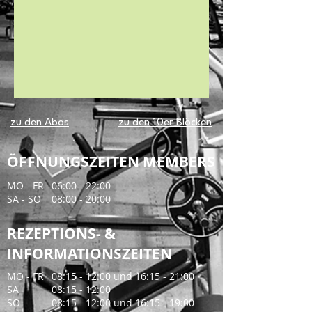
zu den Abos
zu den 10er Blöcken
ÖFFNUNGSZEITEN MEMBERS
MO - FR
06:00 - 22:00
​SA - SO
08:00 - 20:00
REZEPTIONS- &
INFORMATIONSZEITEN
MO - FR
08:15 - 12:00 und 16:15 - 21:00
​SA
08:15 - 12:00
SO
​08:15 - 12:00 und 16:15 - 19:00