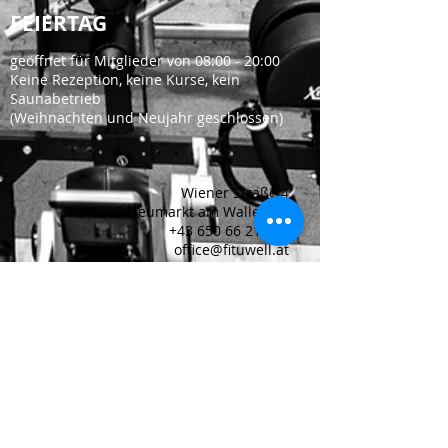
FEIERTAG
geöffnet für Mitglieder von 08:00 - 20:00
Keine Rezeption, keine Kurse, kein
Saunabetrieb
(Weihnachten und Neujahr geschlossen)
Wiener Straße 4
5202 Neumarkt am Wallersee
+43 650 66 21 663
office@fituwell.at
FIT & WELL FITNESS