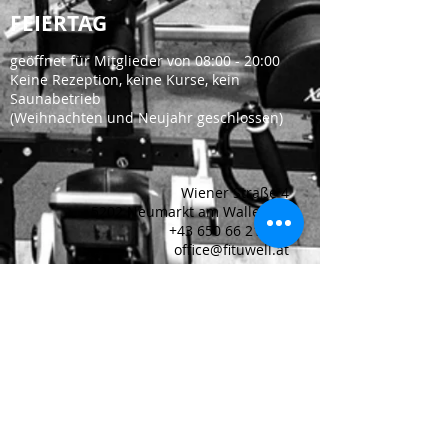
FEIERTAG
geöffnet für Mitglieder von 08:00 - 20:00
Keine Rezeption, keine Kurse, kein
Saunabetrieb
(Weihnachten und Neujahr geschlossen)
Wiener Straße 4
5202 Neumarkt am Wallersee
+43 650 66 21 663
office@fituwell.at
FIT & WELL FITNESS